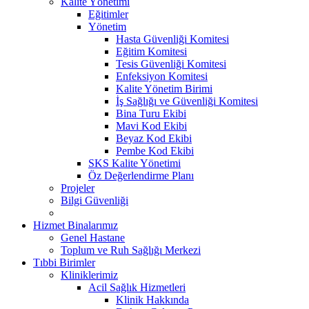
Kalite Yönetimi
Eğitimler
Yönetim
Hasta Güvenliği Komitesi
Eğitim Komitesi
Tesis Güvenliği Komitesi
Enfeksiyon Komitesi
Kalite Yönetim Birimi
İş Sağlığı ve Güvenliği Komitesi
Bina Turu Ekibi
Mavi Kod Ekibi
Beyaz Kod Ekibi
Pembe Kod Ekibi
SKS Kalite Yönetimi
Öz Değerlendirme Planı
Projeler
Bilgi Güvenliği
Hizmet Binalarımız
Genel Hastane
Toplum ve Ruh Sağlığı Merkezi
Tıbbi Birimler
Kliniklerimiz
Acil Sağlık Hizmetleri
Klinik Hakkında