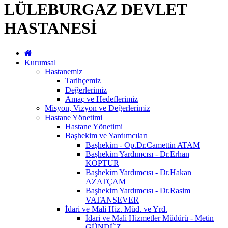
LÜLEBURGAZ DEVLET
HASTANESİ
Kurumsal
Hastanemiz
Tarihçemiz
Değerlerimiz
Amaç ve Hedeflerimiz
Misyon, Vizyon ve Değerlerimiz
Hastane Yönetimi
Hastane Yönetimi
Başhekim ve Yardımcıları
Başhekim - Op.Dr.Camettin ATAM
Başhekim Yardımcısı - Dr.Erhan
KOPTUR
Başhekim Yardımcısı - Dr.Hakan
AZATÇAM
Başhekim Yardımcısı - Dr.Rasim
VATANSEVER
İdari ve Mali Hiz. Müd. ve Yrd.
İdari ve Mali Hizmetler Müdürü - Metin
GÜNDÜZ