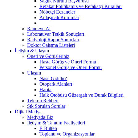
Sağlık Kurulu Başvurusu
Refakat Politikamız ve Refakatçi Kuralları
Nöbetçi Eczaneler
Anlaşmalı Kurumlar
Randevu Al
Laboratuvar Tetkik Sonuçları
Radyoloji Rapor Sonuçları
Doktor Çalışma Listeleri
İletişim & Ulaşım
Öneri ve Görüşleriniz
Hasta Görüş ve Öneri Formu
Personel Görüş ve Öneri Formu
Ulaşım
Nasıl Gidillir?
Otopark Alanları
Harita
Halk Otobüsü Güzergah ve Durak Bilgileri
Telefon Rehberi
Sık Sorulan Sorular
Dijital Medya
Medyada Biz
İletişim & Tanıtım Faaliyetleri
E-Bülten
Toplantı ve Organizasyonlar