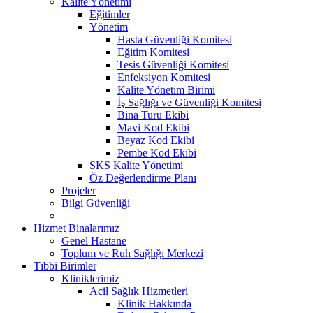
Kalite Yönetimi
Eğitimler
Yönetim
Hasta Güvenliği Komitesi
Eğitim Komitesi
Tesis Güvenliği Komitesi
Enfeksiyon Komitesi
Kalite Yönetim Birimi
İş Sağlığı ve Güvenliği Komitesi
Bina Turu Ekibi
Mavi Kod Ekibi
Beyaz Kod Ekibi
Pembe Kod Ekibi
SKS Kalite Yönetimi
Öz Değerlendirme Planı
Projeler
Bilgi Güvenliği
Hizmet Binalarımız
Genel Hastane
Toplum ve Ruh Sağlığı Merkezi
Tıbbi Birimler
Kliniklerimiz
Acil Sağlık Hizmetleri
Klinik Hakkında