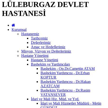
LÜLEBURGAZ DEVLET
HASTANESİ
Kurumsal
Hastanemiz
Tarihçemiz
Değerlerimiz
Amaç ve Hedeflerimiz
Misyon, Vizyon ve Değerlerimiz
Hastane Yönetimi
Hastane Yönetimi
Başhekim ve Yardımcıları
Başhekim - Op.Dr.Camettin ATAM
Başhekim Yardımcısı - Dr.Erhan
KOPTUR
Başhekim Yardımcısı - Dr.Hakan
AZATÇAM
Başhekim Yardımcısı - Dr.Rasim
VATANSEVER
İdari ve Mali Hiz. Müd. ve Yrd.
İdari ve Mali Hizmetler Müdürü - Metin
GÜNDÜZ