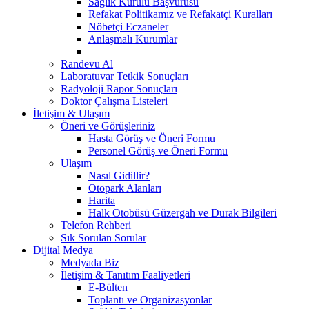
Sağlık Kurulu Başvurusu
Refakat Politikamız ve Refakatçi Kuralları
Nöbetçi Eczaneler
Anlaşmalı Kurumlar
Randevu Al
Laboratuvar Tetkik Sonuçları
Radyoloji Rapor Sonuçları
Doktor Çalışma Listeleri
İletişim & Ulaşım
Öneri ve Görüşleriniz
Hasta Görüş ve Öneri Formu
Personel Görüş ve Öneri Formu
Ulaşım
Nasıl Gidillir?
Otopark Alanları
Harita
Halk Otobüsü Güzergah ve Durak Bilgileri
Telefon Rehberi
Sık Sorulan Sorular
Dijital Medya
Medyada Biz
İletişim & Tanıtım Faaliyetleri
E-Bülten
Toplantı ve Organizasyonlar