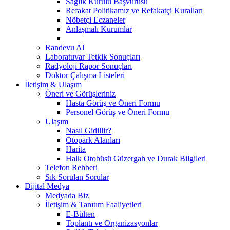
Sağlık Kurulu Başvurusu
Refakat Politikamız ve Refakatçi Kuralları
Nöbetçi Eczaneler
Anlaşmalı Kurumlar
Randevu Al
Laboratuvar Tetkik Sonuçları
Radyoloji Rapor Sonuçları
Doktor Çalışma Listeleri
İletişim & Ulaşım
Öneri ve Görüşleriniz
Hasta Görüş ve Öneri Formu
Personel Görüş ve Öneri Formu
Ulaşım
Nasıl Gidillir?
Otopark Alanları
Harita
Halk Otobüsü Güzergah ve Durak Bilgileri
Telefon Rehberi
Sık Sorulan Sorular
Dijital Medya
Medyada Biz
İletişim & Tanıtım Faaliyetleri
E-Bülten
Toplantı ve Organizasyonlar