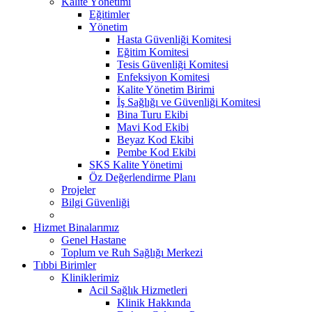
Kalite Yönetimi
Eğitimler
Yönetim
Hasta Güvenliği Komitesi
Eğitim Komitesi
Tesis Güvenliği Komitesi
Enfeksiyon Komitesi
Kalite Yönetim Birimi
İş Sağlığı ve Güvenliği Komitesi
Bina Turu Ekibi
Mavi Kod Ekibi
Beyaz Kod Ekibi
Pembe Kod Ekibi
SKS Kalite Yönetimi
Öz Değerlendirme Planı
Projeler
Bilgi Güvenliği
Hizmet Binalarımız
Genel Hastane
Toplum ve Ruh Sağlığı Merkezi
Tıbbi Birimler
Kliniklerimiz
Acil Sağlık Hizmetleri
Klinik Hakkında