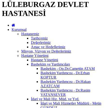
LÜLEBURGAZ DEVLET
HASTANESİ
Kurumsal
Hastanemiz
Tarihçemiz
Değerlerimiz
Amaç ve Hedeflerimiz
Misyon, Vizyon ve Değerlerimiz
Hastane Yönetimi
Hastane Yönetimi
Başhekim ve Yardımcıları
Başhekim - Op.Dr.Camettin ATAM
Başhekim Yardımcısı - Dr.Erhan
KOPTUR
Başhekim Yardımcısı - Dr.Hakan
AZATÇAM
Başhekim Yardımcısı - Dr.Rasim
VATANSEVER
İdari ve Mali Hiz. Müd. ve Yrd.
İdari ve Mali Hizmetler Müdürü - Metin
GÜNDÜZ