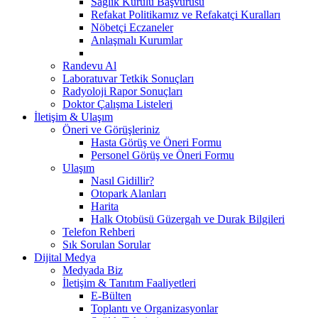
Sağlık Kurulu Başvurusu
Refakat Politikamız ve Refakatçi Kuralları
Nöbetçi Eczaneler
Anlaşmalı Kurumlar
Randevu Al
Laboratuvar Tetkik Sonuçları
Radyoloji Rapor Sonuçları
Doktor Çalışma Listeleri
İletişim & Ulaşım
Öneri ve Görüşleriniz
Hasta Görüş ve Öneri Formu
Personel Görüş ve Öneri Formu
Ulaşım
Nasıl Gidillir?
Otopark Alanları
Harita
Halk Otobüsü Güzergah ve Durak Bilgileri
Telefon Rehberi
Sık Sorulan Sorular
Dijital Medya
Medyada Biz
İletişim & Tanıtım Faaliyetleri
E-Bülten
Toplantı ve Organizasyonlar