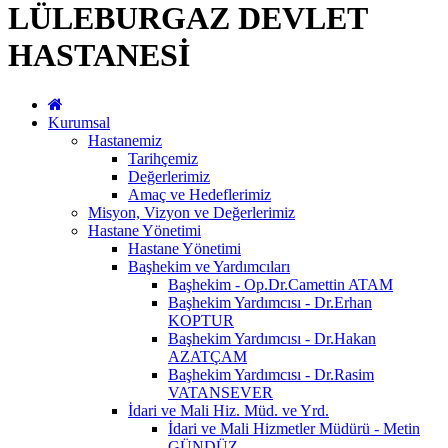
LÜLEBURGAZ DEVLET
HASTANESİ
Kurumsal
Hastanemiz
Tarihçemiz
Değerlerimiz
Amaç ve Hedeflerimiz
Misyon, Vizyon ve Değerlerimiz
Hastane Yönetimi
Hastane Yönetimi
Başhekim ve Yardımcıları
Başhekim - Op.Dr.Camettin ATAM
Başhekim Yardımcısı - Dr.Erhan
KOPTUR
Başhekim Yardımcısı - Dr.Hakan
AZATÇAM
Başhekim Yardımcısı - Dr.Rasim
VATANSEVER
İdari ve Mali Hiz. Müd. ve Yrd.
İdari ve Mali Hizmetler Müdürü - Metin
GÜNDÜZ