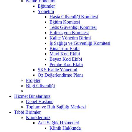
Kalite Yönetimi
Eğitimler
Yönetim
Hasta Güvenliği Komitesi
Eğitim Komitesi
Tesis Güvenliği Komitesi
Enfeksiyon Komitesi
Kalite Yönetim Birimi
İş Sağlığı ve Güvenliği Komitesi
Bina Turu Ekibi
Mavi Kod Ekibi
Beyaz Kod Ekibi
Pembe Kod Ekibi
SKS Kalite Yönetimi
Öz Değerlendirme Planı
Projeler
Bilgi Güvenliği
Hizmet Binalarımız
Genel Hastane
Toplum ve Ruh Sağlığı Merkezi
Tıbbi Birimler
Kliniklerimiz
Acil Sağlık Hizmetleri
Klinik Hakkında