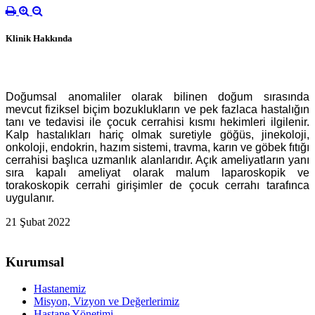
Klinik Hakkında
Doğumsal anomaliler olarak bilinen doğum sırasında
mevcut fiziksel biçim bozuklukların ve pek fazlaca hastalığın
tanı ve tedavisi ile çocuk cerrahisi kısmı hekimleri ilgilenir.
Kalp hastalıkları hariç olmak suretiyle göğüs, jinekoloji,
onkoloji, endokrin, hazım sistemi, travma, karın ve göbek fıtığı
cerrahisi başlıca uzmanlık alanlarıdır. Açık ameliyatların yanı
sıra kapalı ameliyat olarak malum laparoskopik ve
torakoskopik cerrahi girişimler de çocuk cerrahı tarafınca
uygulanır.
21 Şubat 2022
Kurumsal
Hastanemiz
Misyon, Vizyon ve Değerlerimiz
Hastane Yönetimi