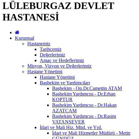
LÜLEBURGAZ DEVLET
HASTANESİ
Kurumsal
Hastanemiz
Tarihçemiz
Değerlerimiz
Amaç ve Hedeflerimiz
Misyon, Vizyon ve Değerlerimiz
Hastane Yönetimi
Hastane Yönetimi
Başhekim ve Yardımcıları
Başhekim - Op.Dr.Camettin ATAM
Başhekim Yardımcısı - Dr.Erhan
KOPTUR
Başhekim Yardımcısı - Dr.Hakan
AZATÇAM
Başhekim Yardımcısı - Dr.Rasim
VATANSEVER
İdari ve Mali Hiz. Müd. ve Yrd.
İdari ve Mali Hizmetler Müdürü - Metin
GÜNDÜZ