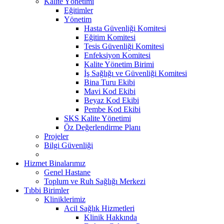
Kalite Yönetimi
Eğitimler
Yönetim
Hasta Güvenliği Komitesi
Eğitim Komitesi
Tesis Güvenliği Komitesi
Enfeksiyon Komitesi
Kalite Yönetim Birimi
İş Sağlığı ve Güvenliği Komitesi
Bina Turu Ekibi
Mavi Kod Ekibi
Beyaz Kod Ekibi
Pembe Kod Ekibi
SKS Kalite Yönetimi
Öz Değerlendirme Planı
Projeler
Bilgi Güvenliği
Hizmet Binalarımız
Genel Hastane
Toplum ve Ruh Sağlığı Merkezi
Tıbbi Birimler
Kliniklerimiz
Acil Sağlık Hizmetleri
Klinik Hakkında