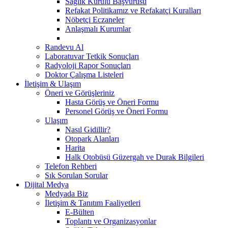
Sağlık Kurulu Başvurusu
Refakat Politikamız ve Refakatçi Kuralları
Nöbetçi Eczaneler
Anlaşmalı Kurumlar
Randevu Al
Laboratuvar Tetkik Sonuçları
Radyoloji Rapor Sonuçları
Doktor Çalışma Listeleri
İletişim & Ulaşım
Öneri ve Görüşleriniz
Hasta Görüş ve Öneri Formu
Personel Görüş ve Öneri Formu
Ulaşım
Nasıl Gidillir?
Otopark Alanları
Harita
Halk Otobüsü Güzergah ve Durak Bilgileri
Telefon Rehberi
Sık Sorulan Sorular
Dijital Medya
Medyada Biz
İletişim & Tanıtım Faaliyetleri
E-Bülten
Toplantı ve Organizasyonlar