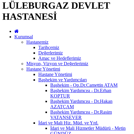
LÜLEBURGAZ DEVLET
HASTANESİ
Kurumsal
Hastanemiz
Tarihçemiz
Değerlerimiz
Amaç ve Hedeflerimiz
Misyon, Vizyon ve Değerlerimiz
Hastane Yönetimi
Hastane Yönetimi
Başhekim ve Yardımcıları
Başhekim - Op.Dr.Camettin ATAM
Başhekim Yardımcısı - Dr.Erhan
KOPTUR
Başhekim Yardımcısı - Dr.Hakan
AZATÇAM
Başhekim Yardımcısı - Dr.Rasim
VATANSEVER
İdari ve Mali Hiz. Müd. ve Yrd.
İdari ve Mali Hizmetler Müdürü - Metin
GÜNDÜZ