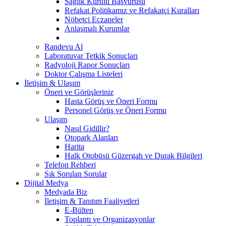
Sağlık Kurulu Başvurusu
Refakat Politikamız ve Refakatçi Kuralları
Nöbetçi Eczaneler
Anlaşmalı Kurumlar
Randevu Al
Laboratuvar Tetkik Sonuçları
Radyoloji Rapor Sonuçları
Doktor Çalışma Listeleri
İletişim & Ulaşım
Öneri ve Görüşleriniz
Hasta Görüş ve Öneri Formu
Personel Görüş ve Öneri Formu
Ulaşım
Nasıl Gidillir?
Otopark Alanları
Harita
Halk Otobüsü Güzergah ve Durak Bilgileri
Telefon Rehberi
Sık Sorulan Sorular
Dijital Medya
Medyada Biz
İletişim & Tanıtım Faaliyetleri
E-Bülten
Toplantı ve Organizasyonlar