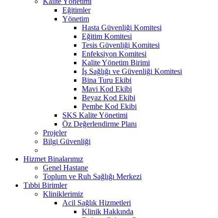
Kalite Yönetimi
Eğitimler
Yönetim
Hasta Güvenliği Komitesi
Eğitim Komitesi
Tesis Güvenliği Komitesi
Enfeksiyon Komitesi
Kalite Yönetim Birimi
İş Sağlığı ve Güvenliği Komitesi
Bina Turu Ekibi
Mavi Kod Ekibi
Beyaz Kod Ekibi
Pembe Kod Ekibi
SKS Kalite Yönetimi
Öz Değerlendirme Planı
Projeler
Bilgi Güvenliği
Hizmet Binalarımız
Genel Hastane
Toplum ve Ruh Sağlığı Merkezi
Tıbbi Birimler
Kliniklerimiz
Acil Sağlık Hizmetleri
Klinik Hakkında