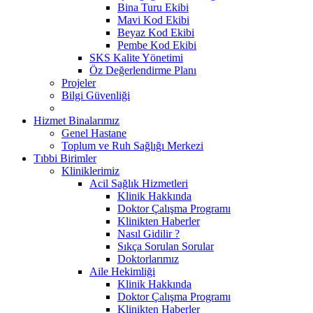
Bina Turu Ekibi
Mavi Kod Ekibi
Beyaz Kod Ekibi
Pembe Kod Ekibi
SKS Kalite Yönetimi
Öz Değerlendirme Planı
Projeler
Bilgi Güvenliği
Hizmet Binalarımız
Genel Hastane
Toplum ve Ruh Sağlığı Merkezi
Tıbbi Birimler
Kliniklerimiz
Acil Sağlık Hizmetleri
Klinik Hakkında
Doktor Çalışma Programı
Klinikten Haberler
Nasıl Gidilir ?
Sıkça Sorulan Sorular
Doktorlarımız
Aile Hekimliği
Klinik Hakkında
Doktor Çalışma Programı
Klinikten Haberler