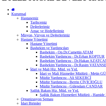
Kurumsal
Hastanemiz
Tarihçemiz
Değerlerimiz
Amaç ve Hedeflerimiz
Misyon, Vizyon ve Değerlerimiz
Hastane Yönetimi
Hastane Yönetimi
Başhekim ve Yardımcıları
Başhekim - Op.Dr.Camettin ATAM
Başhekim Yardımcısı - Dr.Erhan KOPTUR
Başhekim Yardımcısı - Dr.Hakan AZATÇ
Başhekim Yardımcısı - Dr.Rasim VATAN
İdari ve Mali Hiz. Müd. ve Yrd.
İdari ve Mali Hizmetler Müdürü - Metin
Müdür Yardımcısı - Ali ŞEKERCİ
Müdür Yardımcısı - Berrin ÇİVİCİOĞLU
Müdür Yardımcısı - Gülendam CANDAR
Sağlık Bakım Hiz. Müd. ve Yrd.
Sağlık Bakım Hizmetleri Müdürü - Hami
Organizasyon Şeması
İdari Birimler