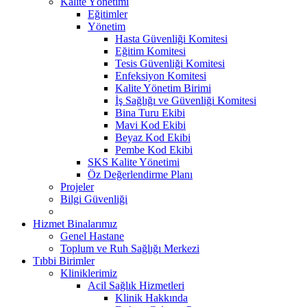
Kalite Yönetimi
Eğitimler
Yönetim
Hasta Güvenliği Komitesi
Eğitim Komitesi
Tesis Güvenliği Komitesi
Enfeksiyon Komitesi
Kalite Yönetim Birimi
İş Sağlığı ve Güvenliği Komitesi
Bina Turu Ekibi
Mavi Kod Ekibi
Beyaz Kod Ekibi
Pembe Kod Ekibi
SKS Kalite Yönetimi
Öz Değerlendirme Planı
Projeler
Bilgi Güvenliği
Hizmet Binalarımız
Genel Hastane
Toplum ve Ruh Sağlığı Merkezi
Tıbbi Birimler
Kliniklerimiz
Acil Sağlık Hizmetleri
Klinik Hakkında