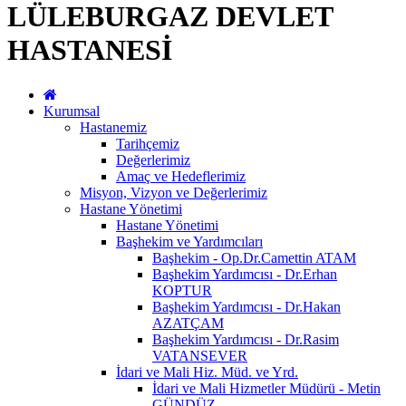
LÜLEBURGAZ DEVLET
HASTANESİ
Kurumsal
Hastanemiz
Tarihçemiz
Değerlerimiz
Amaç ve Hedeflerimiz
Misyon, Vizyon ve Değerlerimiz
Hastane Yönetimi
Hastane Yönetimi
Başhekim ve Yardımcıları
Başhekim - Op.Dr.Camettin ATAM
Başhekim Yardımcısı - Dr.Erhan
KOPTUR
Başhekim Yardımcısı - Dr.Hakan
AZATÇAM
Başhekim Yardımcısı - Dr.Rasim
VATANSEVER
İdari ve Mali Hiz. Müd. ve Yrd.
İdari ve Mali Hizmetler Müdürü - Metin
GÜNDÜZ