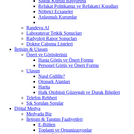
Sağlık Kurulu Başvurusu
Refakat Politikamız ve Refakatçi Kuralları
Nöbetçi Eczaneler
Anlaşmalı Kurumlar
Randevu Al
Laboratuvar Tetkik Sonuçları
Radyoloji Rapor Sonuçları
Doktor Çalışma Listeleri
İletişim & Ulaşım
Öneri ve Görüşleriniz
Hasta Görüş ve Öneri Formu
Personel Görüş ve Öneri Formu
Ulaşım
Nasıl Gidillir?
Otopark Alanları
Harita
Halk Otobüsü Güzergah ve Durak Bilgileri
Telefon Rehberi
Sık Sorulan Sorular
Dijital Medya
Medyada Biz
İletişim & Tanıtım Faaliyetleri
E-Bülten
Toplantı ve Organizasyonlar