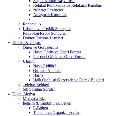
Sağlık Kurulu Başvurusu
Refakat Politikamız ve Refakatçi Kuralları
Nöbetçi Eczaneler
Anlaşmalı Kurumlar
Randevu Al
Laboratuvar Tetkik Sonuçları
Radyoloji Rapor Sonuçları
Doktor Çalışma Listeleri
İletişim & Ulaşım
Öneri ve Görüşleriniz
Hasta Görüş ve Öneri Formu
Personel Görüş ve Öneri Formu
Ulaşım
Nasıl Gidillir?
Otopark Alanları
Harita
Halk Otobüsü Güzergah ve Durak Bilgileri
Telefon Rehberi
Sık Sorulan Sorular
Dijital Medya
Medyada Biz
İletişim & Tanıtım Faaliyetleri
E-Bülten
Toplantı ve Organizasyonlar