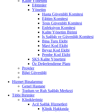
Kalite Yönetimi
Eğitimler
Yönetim
Hasta Güvenliği Komitesi
Eğitim Komitesi
Tesis Güvenliği Komitesi
Enfeksiyon Komitesi
Kalite Yönetim Birimi
İş Sağlığı ve Güvenliği Komitesi
Bina Turu Ekibi
Mavi Kod Ekibi
Beyaz Kod Ekibi
Pembe Kod Ekibi
SKS Kalite Yönetimi
Öz Değerlendirme Planı
Projeler
Bilgi Güvenliği
Hizmet Binalarımız
Genel Hastane
Toplum ve Ruh Sağlığı Merkezi
Tıbbi Birimler
Kliniklerimiz
Acil Sağlık Hizmetleri
Klinik Hakkında