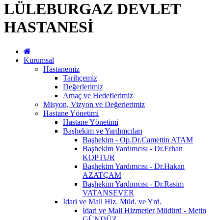
LÜLEBURGAZ DEVLET
HASTANESİ
Kurumsal
Hastanemiz
Tarihçemiz
Değerlerimiz
Amaç ve Hedeflerimiz
Misyon, Vizyon ve Değerlerimiz
Hastane Yönetimi
Hastane Yönetimi
Başhekim ve Yardımcıları
Başhekim - Op.Dr.Camettin ATAM
Başhekim Yardımcısı - Dr.Erhan
KOPTUR
Başhekim Yardımcısı - Dr.Hakan
AZATÇAM
Başhekim Yardımcısı - Dr.Rasim
VATANSEVER
İdari ve Mali Hiz. Müd. ve Yrd.
İdari ve Mali Hizmetler Müdürü - Metin
GÜNDÜZ