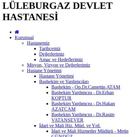
LÜLEBURGAZ DEVLET
HASTANESİ
Kurumsal
Hastanemiz
Tarihçemiz
Değerlerimiz
Amaç ve Hedeflerimiz
Misyon, Vizyon ve Değerlerimiz
Hastane Yönetimi
Hastane Yönetimi
Başhekim ve Yardımcıları
Başhekim - Op.Dr.Camettin ATAM
Başhekim Yardımcısı - Dr.Erhan
KOPTUR
Başhekim Yardımcısı - Dr.Hakan
AZATÇAM
Başhekim Yardımcısı - Dr.Rasim
VATANSEVER
İdari ve Mali Hiz. Müd. ve Yrd.
İdari ve Mali Hizmetler Müdürü - Metin
GÜNDÜZ