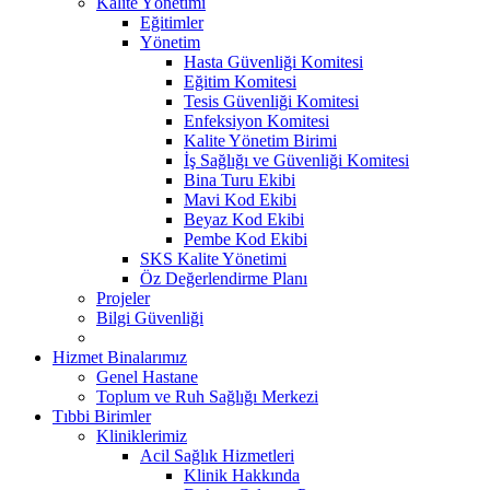
Kalite Yönetimi
Eğitimler
Yönetim
Hasta Güvenliği Komitesi
Eğitim Komitesi
Tesis Güvenliği Komitesi
Enfeksiyon Komitesi
Kalite Yönetim Birimi
İş Sağlığı ve Güvenliği Komitesi
Bina Turu Ekibi
Mavi Kod Ekibi
Beyaz Kod Ekibi
Pembe Kod Ekibi
SKS Kalite Yönetimi
Öz Değerlendirme Planı
Projeler
Bilgi Güvenliği
Hizmet Binalarımız
Genel Hastane
Toplum ve Ruh Sağlığı Merkezi
Tıbbi Birimler
Kliniklerimiz
Acil Sağlık Hizmetleri
Klinik Hakkında