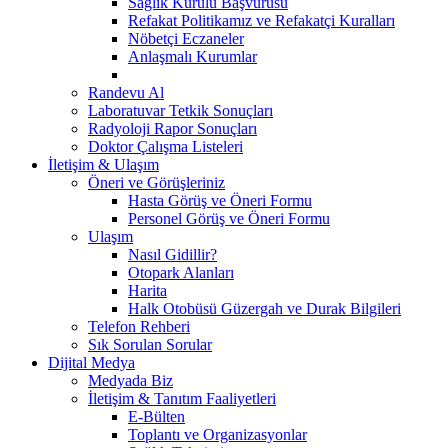
Sağlık Kurulu Başvurusu
Refakat Politikamız ve Refakatçi Kuralları
Nöbetçi Eczaneler
Anlaşmalı Kurumlar
Randevu Al
Laboratuvar Tetkik Sonuçları
Radyoloji Rapor Sonuçları
Doktor Çalışma Listeleri
İletişim & Ulaşım
Öneri ve Görüşleriniz
Hasta Görüş ve Öneri Formu
Personel Görüş ve Öneri Formu
Ulaşım
Nasıl Gidillir?
Otopark Alanları
Harita
Halk Otobüsü Güzergah ve Durak Bilgileri
Telefon Rehberi
Sık Sorulan Sorular
Dijital Medya
Medyada Biz
İletişim & Tanıtım Faaliyetleri
E-Bülten
Toplantı ve Organizasyonlar