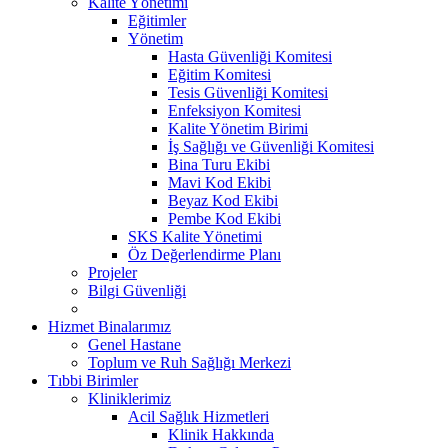
Kalite Yönetimi
Eğitimler
Yönetim
Hasta Güvenliği Komitesi
Eğitim Komitesi
Tesis Güvenliği Komitesi
Enfeksiyon Komitesi
Kalite Yönetim Birimi
İş Sağlığı ve Güvenliği Komitesi
Bina Turu Ekibi
Mavi Kod Ekibi
Beyaz Kod Ekibi
Pembe Kod Ekibi
SKS Kalite Yönetimi
Öz Değerlendirme Planı
Projeler
Bilgi Güvenliği
Hizmet Binalarımız
Genel Hastane
Toplum ve Ruh Sağlığı Merkezi
Tıbbi Birimler
Kliniklerimiz
Acil Sağlık Hizmetleri
Klinik Hakkında