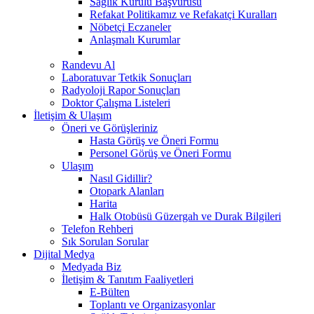
Sağlık Kurulu Başvurusu
Refakat Politikamız ve Refakatçi Kuralları
Nöbetçi Eczaneler
Anlaşmalı Kurumlar
Randevu Al
Laboratuvar Tetkik Sonuçları
Radyoloji Rapor Sonuçları
Doktor Çalışma Listeleri
İletişim & Ulaşım
Öneri ve Görüşleriniz
Hasta Görüş ve Öneri Formu
Personel Görüş ve Öneri Formu
Ulaşım
Nasıl Gidillir?
Otopark Alanları
Harita
Halk Otobüsü Güzergah ve Durak Bilgileri
Telefon Rehberi
Sık Sorulan Sorular
Dijital Medya
Medyada Biz
İletişim & Tanıtım Faaliyetleri
E-Bülten
Toplantı ve Organizasyonlar