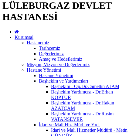
LÜLEBURGAZ DEVLET
HASTANESİ
Kurumsal
Hastanemiz
Tarihçemiz
Değerlerimiz
Amaç ve Hedeflerimiz
Misyon, Vizyon ve Değerlerimiz
Hastane Yönetimi
Hastane Yönetimi
Başhekim ve Yardımcıları
Başhekim - Op.Dr.Camettin ATAM
Başhekim Yardımcısı - Dr.Erhan
KOPTUR
Başhekim Yardımcısı - Dr.Hakan
AZATÇAM
Başhekim Yardımcısı - Dr.Rasim
VATANSEVER
İdari ve Mali Hiz. Müd. ve Yrd.
İdari ve Mali Hizmetler Müdürü - Metin
GÜNDÜZ