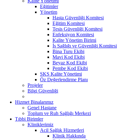
Kalite Yönetimi
Eğitimler
Yönetim
Hasta Güvenliği Komitesi
Eğitim Komitesi
Tesis Güvenliği Komitesi
Enfeksiyon Komitesi
Kalite Yönetim Birimi
İş Sağlığı ve Güvenliği Komitesi
Bina Turu Ekibi
Mavi Kod Ekibi
Beyaz Kod Ekibi
Pembe Kod Ekibi
SKS Kalite Yönetimi
Öz Değerlendirme Planı
Projeler
Bilgi Güvenliği
Hizmet Binalarımız
Genel Hastane
Toplum ve Ruh Sağlığı Merkezi
Tıbbi Birimler
Kliniklerimiz
Acil Sağlık Hizmetleri
Klinik Hakkında