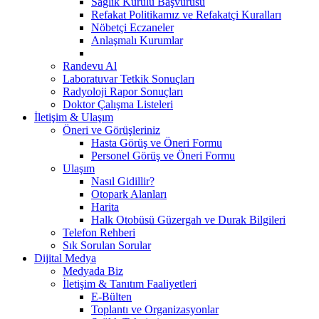
Sağlık Kurulu Başvurusu
Refakat Politikamız ve Refakatçi Kuralları
Nöbetçi Eczaneler
Anlaşmalı Kurumlar
Randevu Al
Laboratuvar Tetkik Sonuçları
Radyoloji Rapor Sonuçları
Doktor Çalışma Listeleri
İletişim & Ulaşım
Öneri ve Görüşleriniz
Hasta Görüş ve Öneri Formu
Personel Görüş ve Öneri Formu
Ulaşım
Nasıl Gidillir?
Otopark Alanları
Harita
Halk Otobüsü Güzergah ve Durak Bilgileri
Telefon Rehberi
Sık Sorulan Sorular
Dijital Medya
Medyada Biz
İletişim & Tanıtım Faaliyetleri
E-Bülten
Toplantı ve Organizasyonlar