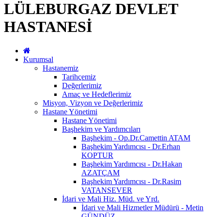
LÜLEBURGAZ DEVLET
HASTANESİ
Kurumsal
Hastanemiz
Tarihçemiz
Değerlerimiz
Amaç ve Hedeflerimiz
Misyon, Vizyon ve Değerlerimiz
Hastane Yönetimi
Hastane Yönetimi
Başhekim ve Yardımcıları
Başhekim - Op.Dr.Camettin ATAM
Başhekim Yardımcısı - Dr.Erhan
KOPTUR
Başhekim Yardımcısı - Dr.Hakan
AZATÇAM
Başhekim Yardımcısı - Dr.Rasim
VATANSEVER
İdari ve Mali Hiz. Müd. ve Yrd.
İdari ve Mali Hizmetler Müdürü - Metin
GÜNDÜZ