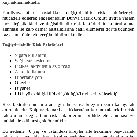
kaynaklanmaktadır.
Kardiyovasküler hastalıklar değiştirilebilir risk faktörleriyle
mücadele edilerek engellenebilir. Dünya Sağlık Örgütü uygun yaşam
tarzı değişiklikleri ve değiştirilebilir risk faktörlerinin kontrol altına
alınması ile kalp damar hastalıklarına bağlı ölümlerin dörtte üçünden
fazlasının önlenebileceğini bildirmektedir
Değiştirilebilir Risk Faktörleri
Sigara kullanımı
Sağlıksız beslenme
Fiziksel aktivitenin az olması
Alkol kullanımı
Hipertansiyon
Obezite
Diyabet
LDL yüksekliği/HDL düşüklüğü/Trigliserit yüksekliği
Risk faktörlerinin bir arada görülmesi ise bireyin riskini katlayarak
artırmaktadır. Kalp ve damar hastalıklarından korunmada tek bir risk
faktörünün değil, tüm risk faktörlerinin birlikte ele alınması ve
müdahale edilmesi çok önemlidir.
Bu nedenle 40 yaş ve üstündeki bireyler aile hekimine başvurarak
yılda en az bir kez kardiyovasküler risk değerlendirmesini